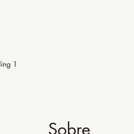
Me
About
Sobre
Sobre mí
Contacto
P
ing 1
Sobre