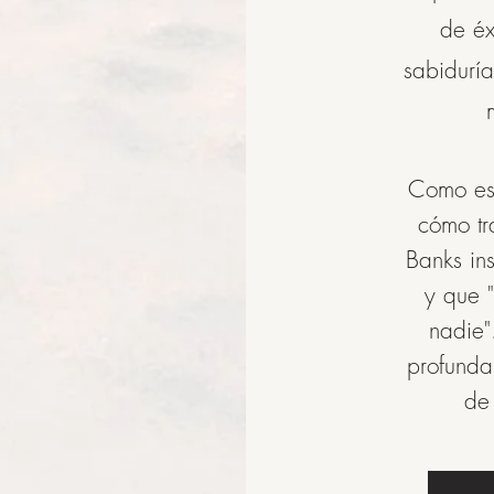
de éx
sabiduría
Como est
cómo tr
Banks in
y que 
nadie"
profunda
de 