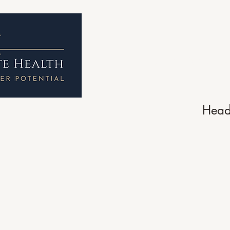
Hogar
About 
Head