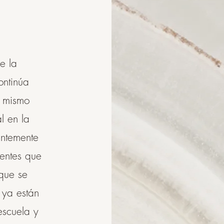
e la
ontinúa
l mismo
l en la
ntemente
centes que
que se
 ya están
escuela y