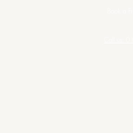
Book a Fr
reguntas más frecuentes
Blog
Book Onlin
Call us: