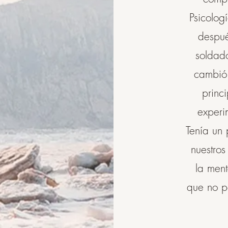
Psicolo
despué
soldado
cambió 
princ
experi
Tenía un 
nuestros
la ment
que no p