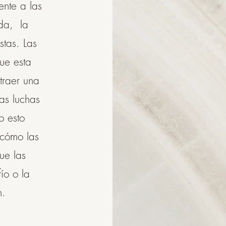
ente a las
ada, la
tas. Las
ue esta
traer una
as luchas
o esto
 cómo las
ue las
ío o la
n.