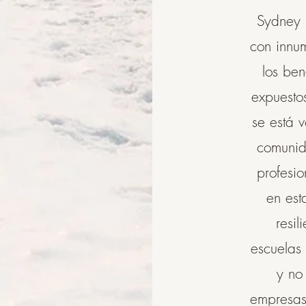
Sydney 
con innu
los ben
expuesto
se está 
comunid
profesio
en est
resil
escuelas
y no 
empresas