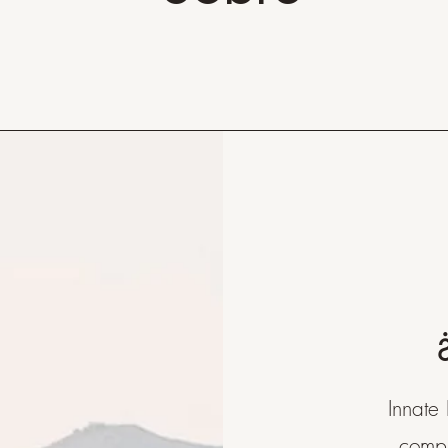
Innate
compr