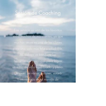
Sesión de Coaching
de Carrera
Este servicio es uno de los favoritos
entre muchos de mis clientes, ya que
muchas veces es una de las claves
para una vida más feliz y saludable.
Mi trabajo es brindarte las
herramientas y técnicas para lograr
un estilo de vida equilibrado y pleno.
Después de varias sesiones, estará
bien versado en el manejo de
problemas cuando y donde sea que
surjan. Llame ahora para programar
una sesión.