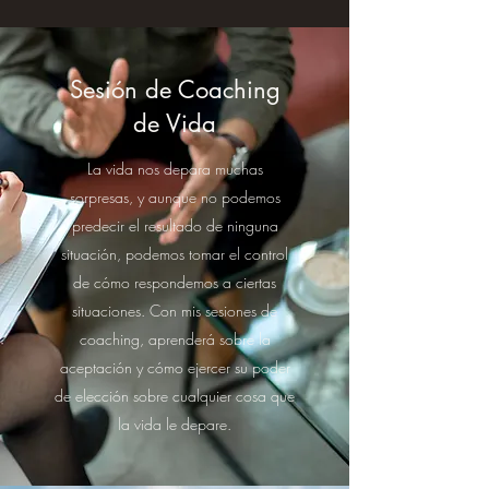
Sesión de Coaching
de Vida
La vida nos depara muchas
sorpresas, y aunque no podemos
predecir el resultado de ninguna
situación, podemos tomar el control
de cómo respondemos a ciertas
situaciones. Con mis sesiones de
coaching, aprenderá sobre la
aceptación y cómo ejercer su poder
de elección sobre cualquier cosa que
la vida le depare.